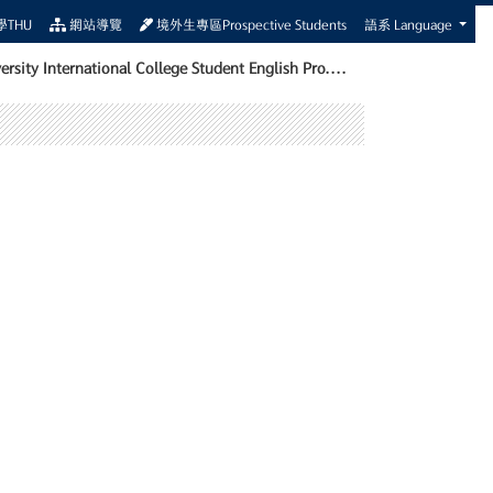
THU
網站導覽
境外生專區Prospective Students
語系 Language
ersity International College Student English Pro....