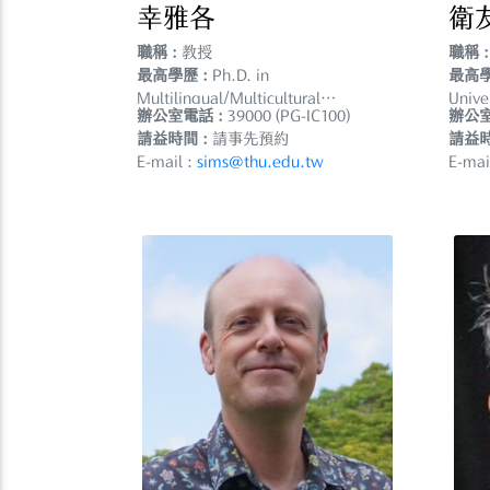
幸雅各
衛
職稱 :
教授
職稱 :
最高學歷 :
Ph.D. in
最高學
Multilingual/Multicultural
Univer
辦公室電話 :
39000 (PG-IC100)
辦公室
Educatio....
請益時間 :
請事先預約
請益時
E-mail :
sims@thu.edu.tw
E-mai