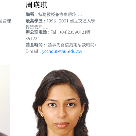
周瑛琪
職稱 :
特聘教授兼療癒環境....
營管理
最高學歷 :
1996–2001 國立交通大學
經營管理....
辦公室電話 :
Tel : (04)23590121轉
35122
請益時間 :
(請事先寫信約定晤談時間)
E-mail :
ycchou@thu.edu.tw