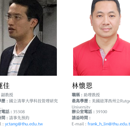
運佳
林懷恩
副教授
職稱 :
助理教授
歷 :
國立清華大學科技管理研究
最高學歷 :
美國紐澤西州立Rutge
..
University
電話 :
35308
辦公室電話 :
39100
間 :
請事先預約
請益時間 :
l :
yctang@thu.edu.tw
E-mail :
frank_h_lin@thu.edu.