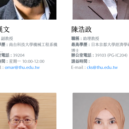
漢文
陳浩政
副教授
職稱 :
助理教授
歷 :
南台科技大學機械工程系機
最高學歷 :
日本京都大學經濟學
..
博士
電話 :
39204
辦公室電話 :
39103 (PG-IC204)
間 :
星期一 10:00-12:00
請益時間 :
l :
omar@thu.edu.tw
E-mail :
cks@thu.edu.tw