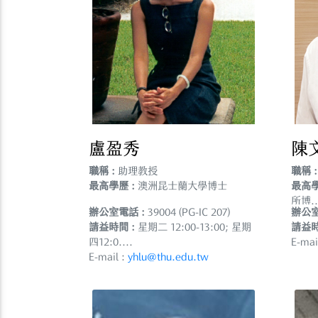
盧盈秀
陳
職稱 :
助理教授
職稱 :
最高學歷 :
澳洲昆士蘭大學博士
最高學
所博..
辦公室電話 :
39004 (PG-IC 207)
辦公室
請益時間 :
星期二 12:00-13:00; 星期
請益時
四12:0....
E-mai
E-mail :
yhlu@thu.edu.tw