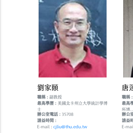
劉家頤
唐
職稱 :
副教授
職稱 :
最高學歷 :
美國北卡州立大學統計學博
最高學
士
所博..
辦公室電話 :
35708
辦公室
請益時間 :
請益時
E-mail :
cjliu@thu.edu.tw
E-mai