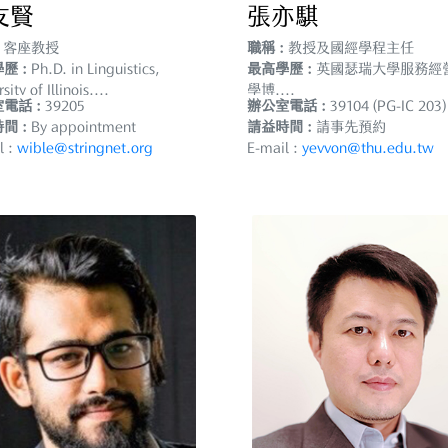
友賢
張亦騏
客座教授
職稱 :
教授及國經學程主任
歷 :
Ph.D. in Linguistics,
最高學歷 :
英國瑟瑞大學服務經
sity of Illinois....
學博....
電話 :
39205
辦公室電話 :
39104 (PG-IC 203)
間 :
By appointment
請益時間 :
請事先預約
l :
wible@stringnet.org
E-mail :
yevvon@thu.edu.tw