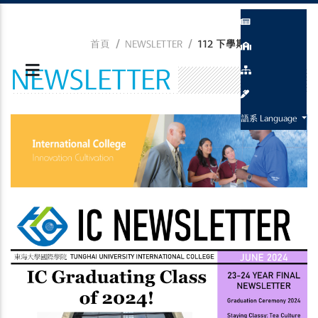
首頁
NEWSLETTER
112 下學期 Newsletter
NEWSLETTER
語系 Language