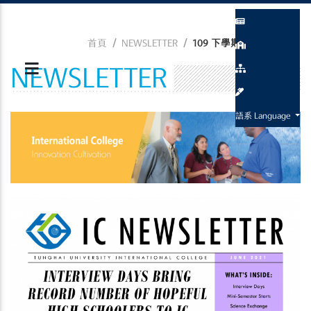
首頁
NEWSLETTER
109 下學期 Newsletter
NEWSLETTER
語系 Language