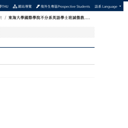
THU
網站導覽
境外生專區Prospective Students
語系 Language
聘
東海大學國際學院不分系英語學士班誠徵教....