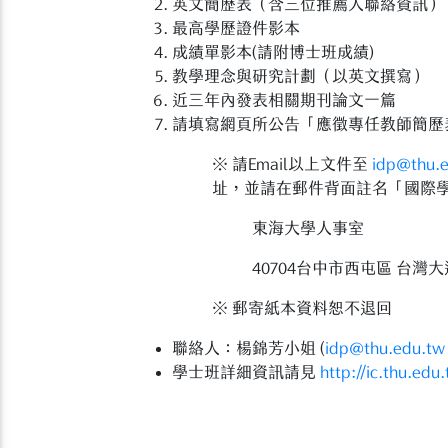
英文簡歷表（含三位推薦人聯絡資訊）
最高學歷證件影本
成績單影本(請附博士班成績)
教學理念與研究計劃（以英文撰寫）
近三年內發表相關期刊論文一篇
請填寫網頁所公告「應徵專任教師簡歷表
※ 請Email以上文件至
idp@thu.
址，並請在郵件背面註名「國際
東海大學人事室
40704台中市西屯區 台灣大
※ 郵寄紙本資料恕不退回
聯絡人：楊錦芳小姐 (
idp@thu.edu.tw
學士班詳細資訊請見
http://ic.thu.edu