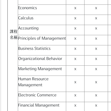
Economics
x
x
Calculus
x
x
Accounting
x
x
課程
名稱
Principles of Management
x
x
Business Statistics
x
x
Organizational Behavior
x
x
Marketing Management
x
x
Human Resource
x
x
Management
Electronic Commerce
x
x
Financial Management
x
x