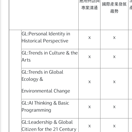
應用外語與
國際產業發展
專業溝通
趨勢
GL:Personal Identity in
x
x
Historical Perspective
GL:Trends in Culture & the
x
x
Arts
GL:Trends in Global
Ecology &
x
x
Environmental Change
GL:AI Thinking & Basic
x
x
Programming
GL:Leadership & Global
x
x
Citizen for the 21 Century