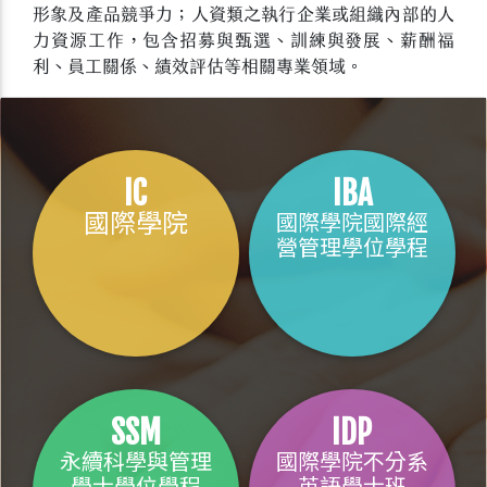
形象及產品競爭力；人資類之執行企業或組織內部的人
力資源工作，包含招募與甄選、訓練與發展、薪酬福
利、員工關係、績效評估等相關專業領域。
IC
IBA
國際學院
國際學院國際經
營管理學位學程
SSM
IDP
永續科學與管理
國際學院不分系
學士學位學程
英語學士班