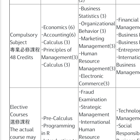
−Business
Statistics (3)
−Financial
−Organizational
−Economics (6)
Manageme
Behavior (3)
Compulsory
−Accounting(6)
−Business 
−Marketing
Subject
−Calculus (3)
−Business 
Management(3)
專業必修課程
−Principles of
−Entrepren
−Human
48 Credits
Management(3)
−Internati
Resource
−Calculus (3)
Business
Management(3)
Manageme
−Electronic
Commerce(3)
−Fraud
Examination
Elective
−Strategic
−Technolo
Courses
Management
−Pre-Calculus
Managem
選修課程
−International
−Programming
−Social
The actual
Human
in R
Responsibi
course may
Resource