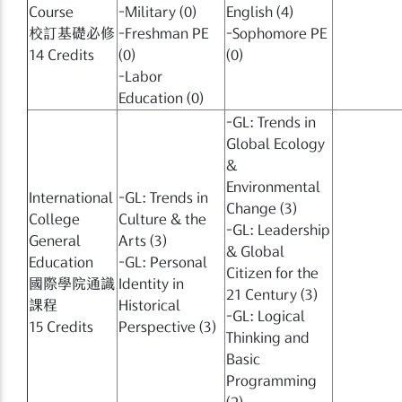
Course
−Military (0)
English (4)
校訂基礎必修
−Freshman PE
−Sophomore PE
14 Credits
(0)
(0)
−Labor
Education (0)
−GL: Trends in
Global Ecology
&
Environmental
International
−GL: Trends in
Change (3)
College
Culture & the
−GL: Leadership
General
Arts (3)
& Global
Education
−GL: Personal
Citizen for the
國際學院通識
Identity in
21 Century (3)
課程
Historical
−GL: Logical
15 Credits
Perspective (3)
Thinking and
Basic
Programming
(2)