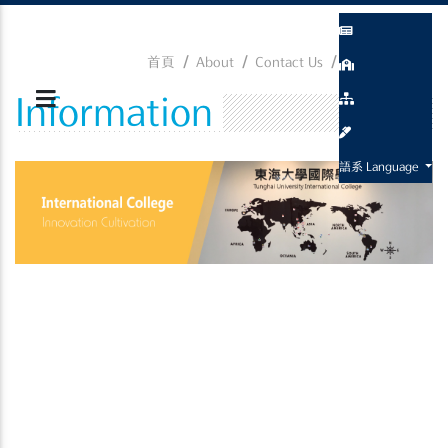
首頁
About
Contact Us
Information
Information
語系 Language